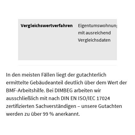
ab
Al
Vergleichswertverfahren
Eigentumswohnungen
Au
mit ausreichend
tat
Vergleichsdaten
Ka
ve
Ob
In den meisten Fällen liegt der gutachterlich
ermittelte Gebäudeanteil deutlich über dem Wert der
BMF-Arbeitshilfe. Bei DIMBEG arbeiten wir
ausschließlich mit nach DIN EN ISO/IEC 17024
zertifizierten Sachverständigen – unsere Gutachten
werden zu über 99 % anerkannt.