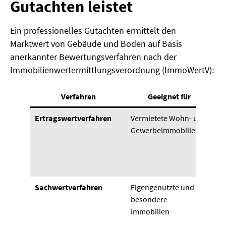
Gutachten leistet
Ein professionelles Gutachten ermittelt den
Marktwert von Gebäude und Boden auf Basis
anerkannter Bewertungsverfahren nach der
Immobilienwertermittlungsverordnung (ImmoWertV):
Verfahren
Geeignet für
Ertragswertverfahren
Vermietete Wohn- und
Bo
Gewerbeimmobilien
Ge
au
Mi
Re
Sachwertverfahren
Eigengenutzte und
Bo
besondere
Ge
Immobilien
au
He