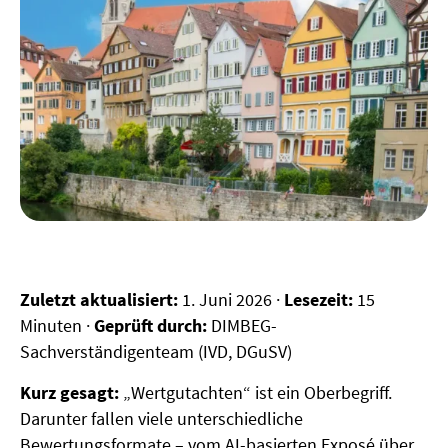
Zuletzt aktualisiert:
1. Juni 2026 ·
Lesezeit:
15
Minuten ·
Geprüft durch:
DIMBEG-
Sachverständigenteam (IVD, DGuSV)
Kurz gesagt:
„Wertgutachten“ ist ein Oberbegriff.
Darunter fallen viele unterschiedliche
Bewertungsformate – vom AI-basierten Exposé über