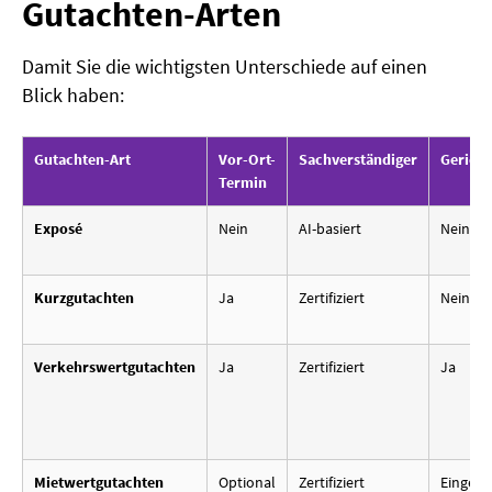
Gutachten-Arten
Damit Sie die wichtigsten Unterschiede auf einen
Blick haben:
Gutachten-Art
Vor-Ort-
Sachverständiger
Gerich
Termin
Exposé
Nein
AI-basiert
Nein
Kurzgutachten
Ja
Zertifiziert
Nein
Verkehrswertgutachten
Ja
Zertifiziert
Ja
Mietwertgutachten
Optional
Zertifiziert
Eingesc